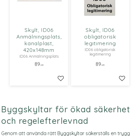
Skylt, ID06
Skylt, ID06
Anmälningsplats,
obligatorisk
kanalplast,
legitimering
420x148mm
ID06 obligatorisk
legitimering
ID06 Anmälningsplats
89
89
KR
KR
Lägg till i favoriter
Lägg ti
Byggskyltar för ökad säkerhet
och regelefterlevnad
Genom att använda rätt Byggskyltar säkerställs en trygg