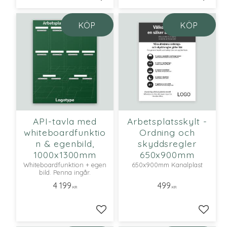
Lägg till i favoriter
Lägg ti
KÖP
KÖP
API-tavla med
Arbetsplatsskylt -
whiteboardfunktio
Ordning och
n & egenbild,
skyddsregler
1000x1300mm
650x900mm
Whiteboardfunktion + egen
650x900mm Kanalplast
bild. Penna ingår.
4 199
499
KR
KR
Lägg till i favoriter
Lägg ti