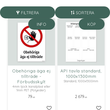
FILTRERA
SORTERA
INFO
KÖP
Obehöriga äga ej
API tavla standard,
tillträde -
1000x1300mm
Förbudsskylt
Standard, 1000x1300mm
4mm tjock kanalplast eller
1mm PET (Polyester).
79
2 679
KR
KR