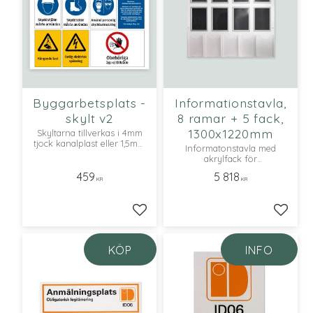
Byggarbetsplats -
Informationstavla,
skylt v2
8 ramar + 5 fack,
1300x1220mm
Skyltarna tillverkas i 4mm
tjock kanalplast eller 1,5mm
Informatonstavla med
vitlackad aluminium
akrylfack för
foldrar/broschyrer.
459
5 818
KR
KR
Lägg till i favoriter
Lägg ti
KÖP
INFO