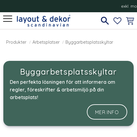
exkl. m
Meny
FAVORI
KUN
Byggarbetsplatsskyltar
Produkter
Arbetsplatser
Byggarbetsplatsskyltar
Byggarbetsplatsskyltar
Den perfekta lösningen för att informera om
regler, föreskrifter & arbetsmiljö på din
arbetsplats!
MER INFO