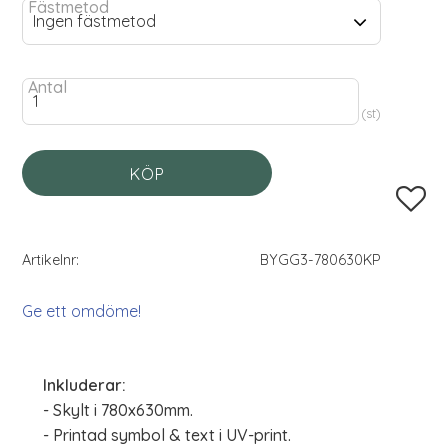
Fästmetod
Antal
st
KÖP
Lägg til
Artikelnr
BYGG3-780630KP
Ge ett omdöme!
Inkluderar:
- Skylt i 780x630mm.
- Printad symbol & text i UV-print.