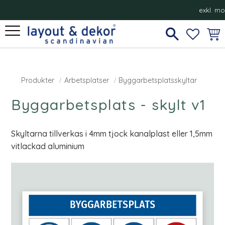
exkl. m
Meny
FAVORI
KUN
Produkter
Arbetsplatser
Byggarbetsplatsskyltar
Byggarbetsplats - skylt v1
Skyltarna tillverkas i 4mm tjock kanalplast eller 1,5mm
vitlackad aluminium