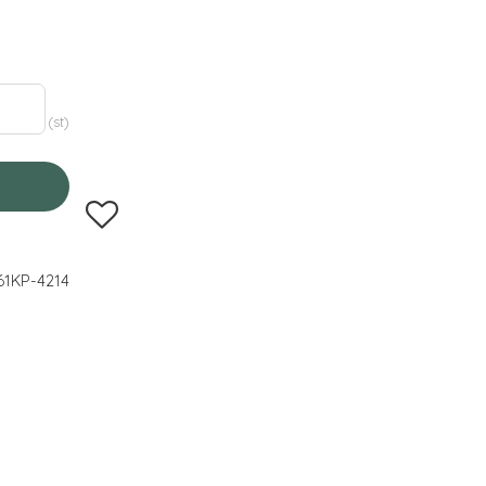
st
Lägg till i favoriter
61KP-4214