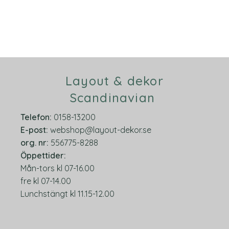
Layout & dekor
Scandinavian
Telefon:
0158-13200
E-post:
webshop@layout-dekor.se
org.
nr:
556775-8288
Öppettider:
Mån-tors kl 07-16.00
fre kl 07-14.00
Lunchstängt kl 11.15-12.00