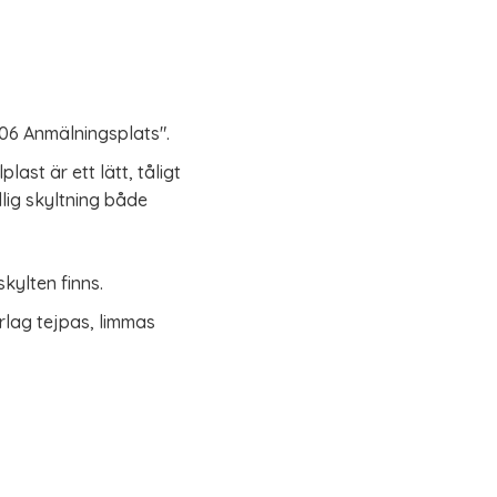
D06 Anmälningsplats".
last är ett lätt, tåligt
ällig skyltning både
kylten finns.
lag tejpas, limmas