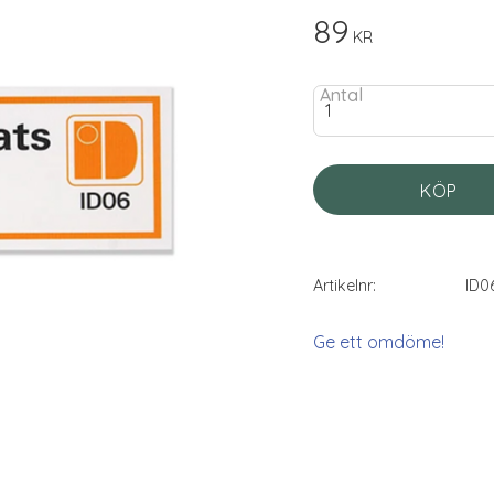
89
KR
Antal
KÖP
Artikelnr
ID0
Ge ett omdöme!