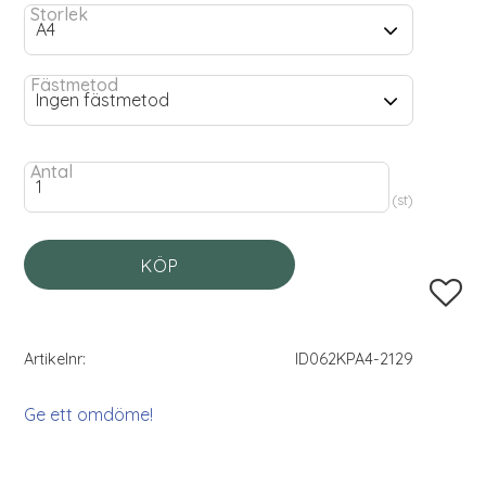
Storlek
Fästmetod
Antal
st
KÖP
Lägg til
Artikelnr
ID062KPA4-2129
Ge ett omdöme!