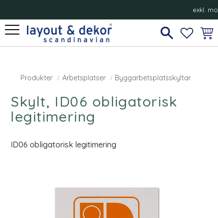
exkl. m
Meny
FAVORI
KUN
Produkter
Arbetsplatser
Byggarbetsplatsskyltar
Skylt, ID06 obligatorisk
legitimering
ID06 obligatorisk legitimering