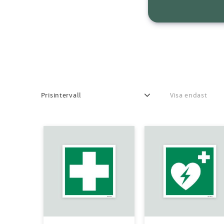
Prisintervall
Visa endast
105
175
Finns i lager
0