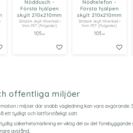
Nöddusch -
Nödtelefon -
Första hjälpen
Första hjälpen
m
skylt 210x210mm
skylt 210x210mm
i
Slitstark skylt tillverkad i
Slitstark skylt tillverkad i
1mm PET (Polyester)
1mm PET (Polyester)
105
105
KR
KR
Lägg till i favoriter
Lägg till i favoriter
Lägg ti
h offentliga miljöer
ormation i miljöer där snabb vägledning kan vara avgörande. S
ett tydligt och lättförståeligt sätt.
 är tydlig säkerhetsmärkning en viktig del av det förebyggand
ängre avstånd.