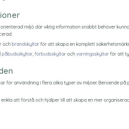
tioner
rienterad miljö där viktig information snabbt behöver kunna 
acerad.
r
och
brandskyltar
för att skapa en komplett säkerhetsmärk
d
påbudsskyltar
,
förbudsskyltar
och
varningsskyltar
för att t
åden
ssar för användning i flera olika typer av miljöer. Beroende 
enkla att förstå och hjälper till att skapa en mer organiserad