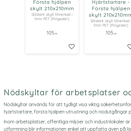
Första hjälpen
Hjärtstartare -
skylt 210x210mm
Första hjälpen
skylt 210x210m
Slitstark skylt tillverkad i
1mm PET (Polyester)
Slitstark skylt tillverkad 
1mm PET (Polyester)
105
105
KR
KR
Lägg till i favoriter
Nödskyltar för arbetsplatser oc
Nödskyltar används för att tydligt visa viktig säkerhetsinf
hjärtstartare, första hjälpen-utrustning och nödutgångar på 
Inom arbetsplatser, offentliga miljöer och industrilokaler
utformning blir informationen enkel att uppfatta även på l