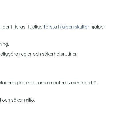
identifieras. Tydliga
första hjälpen skyltar
hjälper
ning.
ydliggöra regler och säkerhetsrutiner.
på placering kan skyltarna monteras med borrhål,
 och säker miljö.