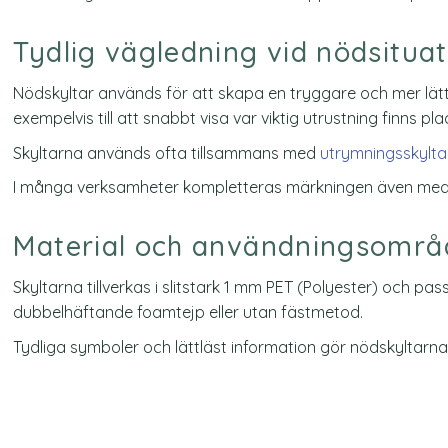
Tydlig vägledning vid nödsitua
Nödskyltar används för att skapa en tryggare och mer lätto
exempelvis till att snabbt visa var viktig utrustning finns pl
Skyltarna används ofta tillsammans med
utrymningsskylta
I många verksamheter kompletteras märkningen även me
Material och användningsomr
Skyltarna tillverkas i slitstark 1 mm PET (Polyester) och pa
dubbelhäftande foamtejp eller utan fästmetod.
Tydliga symboler och lättläst information gör nödskyltarna 