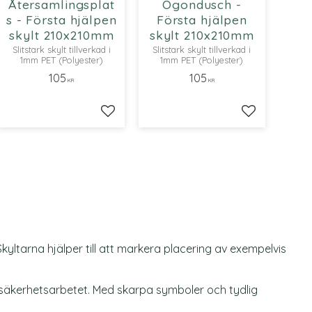
Återsamlingsplat
Ögondusch -
s - Första hjälpen
Första hjälpen
skylt 210x210mm
skylt 210x210mm
Slitstark skylt tillverkad i
Slitstark skylt tillverkad i
1mm PET (Polyester)
1mm PET (Polyester)
105
105
KR
KR
ll i favoriter
Lägg till i favoriter
Lägg till i fa
kyltarna hjälper till att markera placering av exempelvis
e säkerhetsarbetet. Med skarpa symboler och tydlig