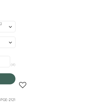
ig
st
Lägg till i favoriter
PGE-2121