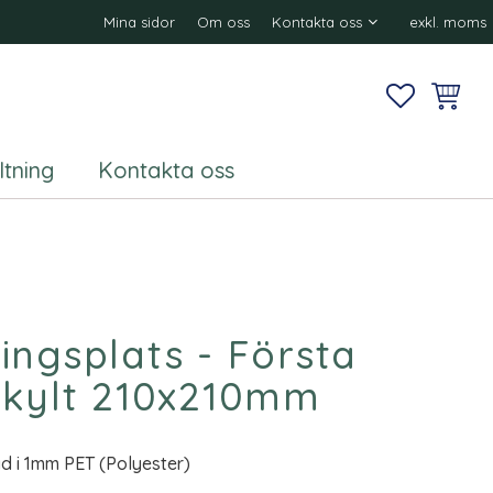
Mina sidor
Om oss
Kontakta oss
exkl. moms
FAVORITE
KUNDV
ltning
Kontakta oss
ingsplats - Första
skylt 210x210mm
kad i 1mm PET (Polyester)