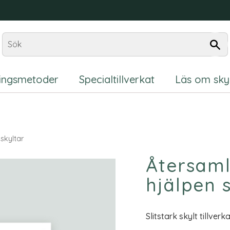
ningsmetoder
Specialtillverkat
Läs om sky
skyltar
Återsaml
hjälpen 
Slitstark skylt tillver