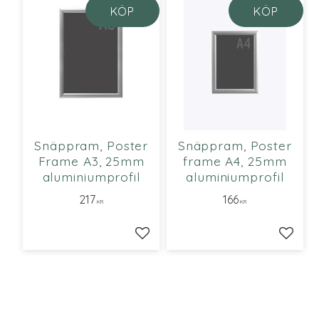
KÖP
KÖP
Snäppram, Poster
Snäppram, Poster
Frame A3, 25mm
frame A4, 25mm
aluminiumprofil
aluminiumprofil
217
166
KR
KR
Lägg till i favoriter
Lägg ti