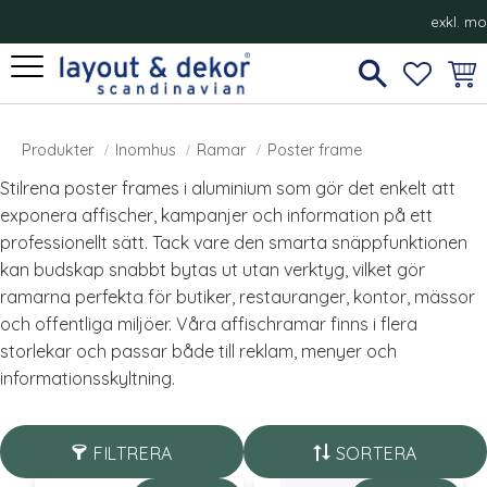
exkl. m
Meny
FAVORI
KUN
Poster frame
Produkter
Inomhus
Ramar
Poster frame
Stilrena poster frames i aluminium som gör det enkelt att
exponera affischer, kampanjer och information på ett
professionellt sätt. Tack vare den smarta snäppfunktionen
kan budskap snabbt bytas ut utan verktyg, vilket gör
ramarna perfekta för butiker, restauranger, kontor, mässor
och offentliga miljöer. Våra affischramar finns i flera
storlekar och passar både till reklam, menyer och
informationsskyltning.
FILTRERA
SORTERA