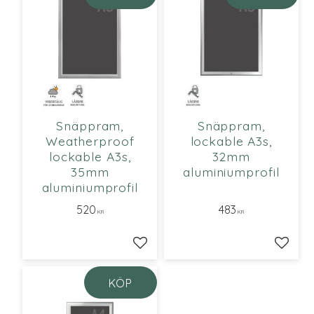
Snäppram,
Snäppram,
Weatherproof
lockable A3s,
lockable A3s,
32mm
35mm
aluminiumprofil
aluminiumprofil
520
483
KR
KR
Lägg till i favoriter
Lägg ti
KÖP