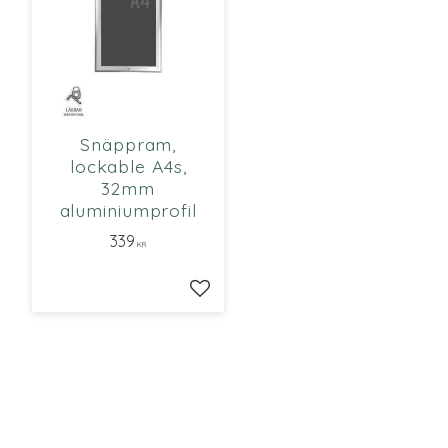
Snäppram,
lockable A4s,
32mm
aluminiumprofil
339
KR
Lägg till i favoriter