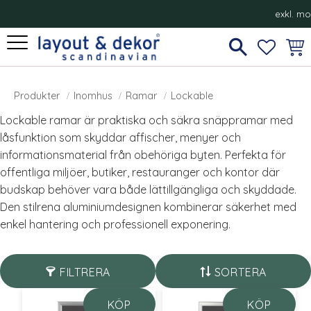
exkl. m
Meny
FAVORI
KUN
Lockable
Produkter
Inomhus
Ramar
Lockable
Lockable ramar är praktiska och säkra snäppramar med
låsfunktion som skyddar affischer, menyer och
informationsmaterial från obehöriga byten. Perfekta för
offentliga miljöer, butiker, restauranger och kontor där
budskap behöver vara både lättillgängliga och skyddade.
Den stilrena aluminiumdesignen kombinerar säkerhet med
enkel hantering och professionell exponering.
FILTRERA
SORTERA
KÖP
KÖP