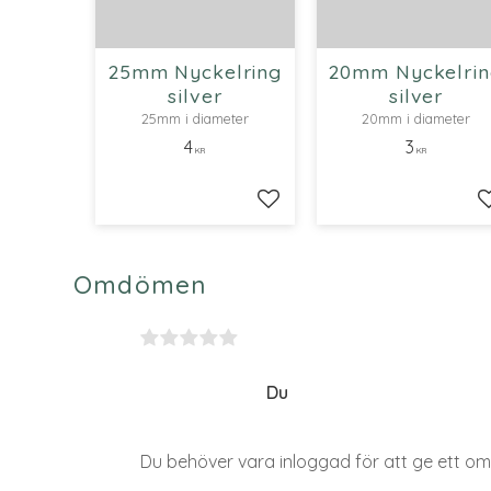
25mm Nyckelring
20mm Nyckelri
silver
silver
25mm i diameter
20mm i diameter
4
3
KR
KR
Lägg till i favoriter
Omdömen
Du