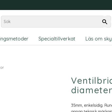
ningsmetoder
Specialtillverkat
Läs om sky
kor
Ventilbri
diameter
35mm, enkelsidig. Run
annan teknisk märkni