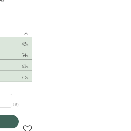
43
%
54
%
63
%
70
%
st
Lägg till i favoriter