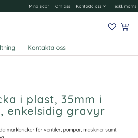
Mina sidor
Om oss
Kontakta oss
exkl. moms
FAVORITE
KUNDV
ltning
Kontakta oss
cka i plast, 35mm i
, enkelsidig gravyr
da märkbrickor för ventiler, pumpar, maskiner samt
ng.