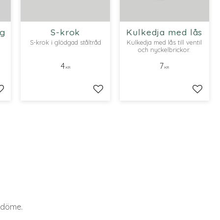
ng
S-krok
Kulkedja med lås
S-krok i glödgad ståltråd
Kulkedja med lås till ventil
och nyckelbrickor.
4
7
KR
KR
Lägg till i favoriter
Lägg till i favoriter
Lägg ti