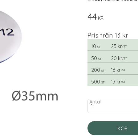
44
KR
Pris från 13 kr
10
25 kr
/
ST
ST
50
20 kr
/
ST
ST
200
16 kr
/
ST
ST
500
13 kr
/
ST
ST
Antal
KÖP