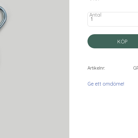
Antal
KÖP
Artikelnr
G
Ge ett omdöme!