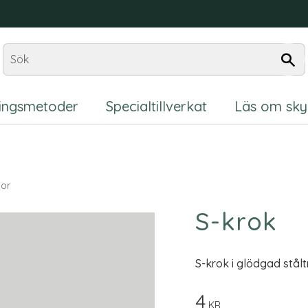
ningsmetoder
Specialtillverkat
Läs om sky
kor
S-krok
S-krok i glödgad stål
4
KR