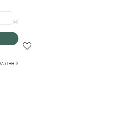
st
Lägg till i favoriter
RA3TBH-S