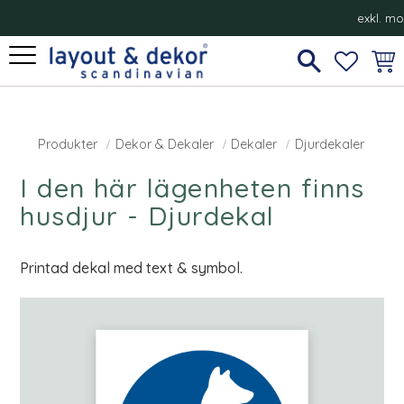
exkl. m
Meny
FAVORI
KUN
Produkter
Dekor & Dekaler
Dekaler
Djurdekaler
I den här lägenheten finns
husdjur - Djurdekal
Printad dekal med text & symbol.