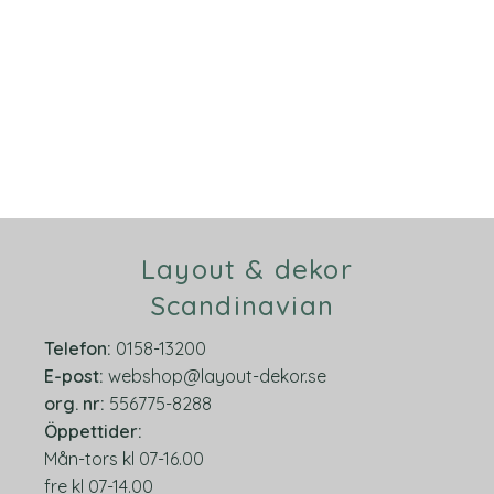
Layout & dekor
Scandinavian
Telefon:
0158-13200
E-post:
webshop@layout-dekor.se
org.
nr:
556775-8288
Öppettider:
Mån-tors kl 07-16.00
fre kl 07-14.00