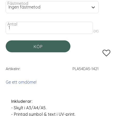
Fästmetod
Antal
st
KÖP
Lägg til
Artikelnr
PLA54DA5-1421
Ge ett omdöme!
Inkluderar:
- Skylt i A3/A4/A5.
- Printad symbol & text i UV-print.