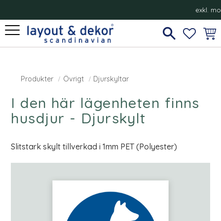
exkl. m
Meny
FAVORI
KUN
Produkter
Övrigt
Djurskyltar
I den här lägenheten finns
husdjur - Djurskylt
Slitstark skylt tillverkad i 1mm PET (Polyester)