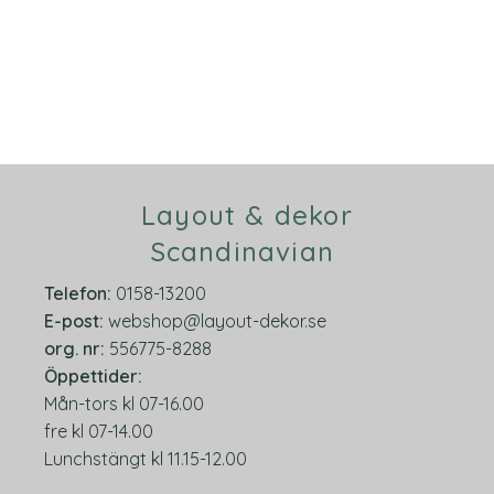
Layout & dekor
Scandinavian
Telefon:
0158-13200
E-post:
webshop@layout-dekor.se
org.
nr:
556775-8288
Öppettider:
Mån-tors kl 07-16.00
fre kl 07-14.00
Lunchstängt kl 11.15-12.00