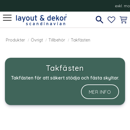
exkl. m
Meny
FAVORI
KUN
Takfästen
Produkter
Övrigt
Tillbehör
Takfästen
Takfästen
Takfästen för att säkert stödja och fästa skyltar.
MER INFO