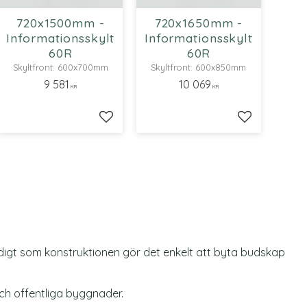
720x1500mm -
720x1650mm -
Informationsskylt
Informationsskylt
60R
60R
Skyltfront: 600x700mm
Skyltfront: 600x850mm
9 581
10 069
KR
KR
ll i favoriter
Lägg till i favoriter
Lägg till i fa
idigt som konstruktionen gör det enkelt att byta budskap
och offentliga byggnader.