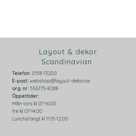
Layout & dekor
Scandinavian
Telefon:
0158-13200
E-post:
webshop@layout-dekor.se
org.
nr:
556775-8288
Öppettider:
Mån-tors kl 07-16.00
fre kl 07-14.00
Lunchstängt kl 11.15-12.00