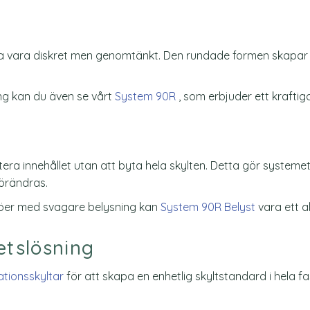
 ska vara diskret men genomtänkt. Den rundade formen skapar
ing kan du även se vårt
System 90R
, som erbjuder ett kraftig
a innehållet utan att byta hela skylten. Detta gör systemet 
förändras.
iljöer med svagare belysning kan
System 90R Belyst
vara ett a
etslösning
ationsskyltar
för att skapa en enhetlig skyltstandard i hela fa