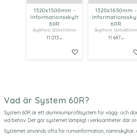
1320x1500mm -
1320x1650mm -
Informationsskylt
Informationssky
60R
60R
Skyltfront: 1200x700mm
Skyltfront: 1200x850m
11 013
11 647
KR
KR
Lägg till i favoriter
Vad är System 60R?
System 60R är ett aluminiumprofilsystem för vägg- och dör
vid behov. Det gör systemet lämpligt i verksamheter där or
Systemet används ofta för rumsinformation, namnskyltar, av