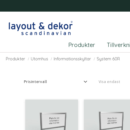
Produkter
Tillverk
System 60R
Produkter
Utomhus
Informationsskyltar
System 60R
Prisintervall
Visa endast
8 358
16 203
Finns i lager
0