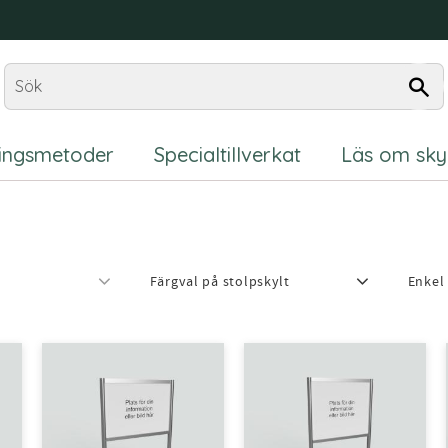
ningsmetoder
Specialtillverkat
Läs om sky
Färgval på stolpskylt
Enkel 
Silveranodiserad
12
Enkel
Svartlackat
12
Vitlackat
12