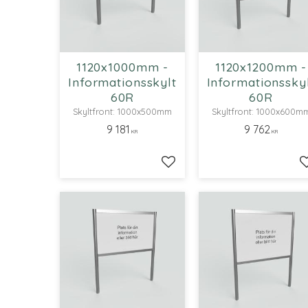
1120x1000mm -
1120x1200mm -
Informationsskylt
Informationssky
60R
60R
Skyltfront: 1000x500mm
Skyltfront: 1000x600m
9 181
9 762
KR
KR
Lägg till i favoriter