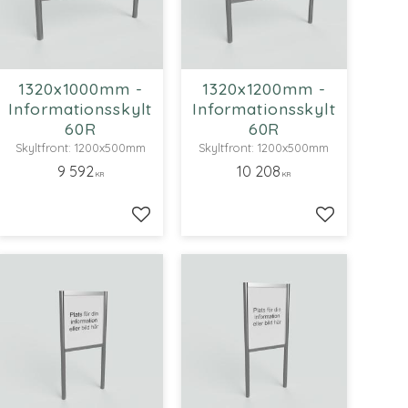
1320x1000mm -
1320x1200mm -
Informationsskylt
Informationsskylt
60R
60R
Skyltfront: 1200x500mm
Skyltfront: 1200x500mm
9 592
10 208
KR
KR
ll i favoriter
Lägg till i favoriter
Lägg till i fa