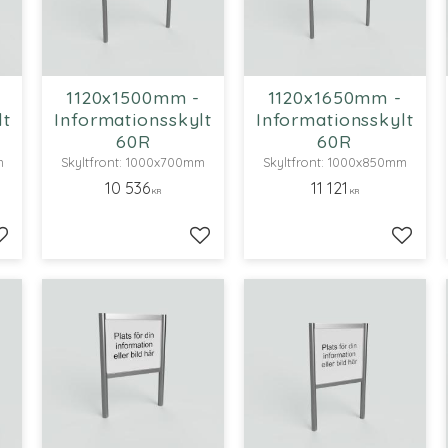
1120x1500mm -
1120x1650mm -
lt
Informationsskylt
Informationsskylt
60R
60R
m
Skyltfront: 1000x700mm
Skyltfront: 1000x850mm
10 536
11 121
KR
KR
Lägg till i favoriter
Lägg till i favoriter
Lägg ti