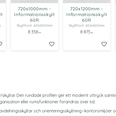
720x1000mm -
720x1200mm -
lt
Informationsskylt
Informationsskylt
60R
60R
m
Skyltfront: 600x500mm
Skyltfront: 600x600mm
8 358
8 873
KR
KR
Lägg till i favoriter
Lägg till i favoriter
Lägg ti
rskyltar. Den rundade profilen ger ett modernt uttryck samt
ganisation eller rumsfunktioner förändras över tid.
delningsskyltar och orienteringsskyltning i kontorsmiljöer 