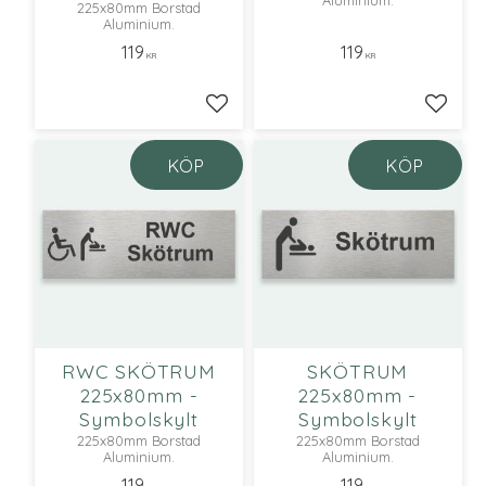
Aluminium.
225x80mm Borstad
Aluminium.
119
119
KR
KR
Lägg till i favoriter
Lägg ti
KÖP
KÖP
RWC SKÖTRUM
SKÖTRUM
225x80mm -
225x80mm -
Symbolskylt
Symbolskylt
225x80mm Borstad
225x80mm Borstad
Aluminium.
Aluminium.
119
119