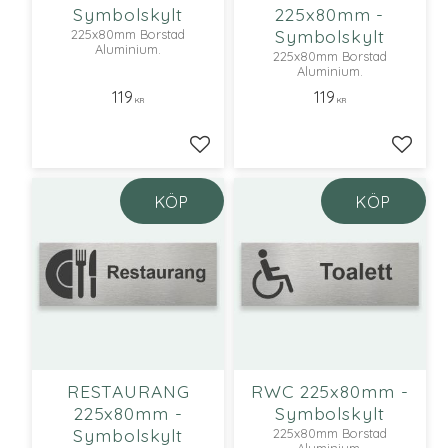
Symbolskylt
225x80mm -
Symbolskylt
225x80mm Borstad
Aluminium.
225x80mm Borstad
Aluminium.
119
119
KR
KR
Lägg till i favoriter
Lägg ti
KÖP
KÖP
RESTAURANG
RWC 225x80mm -
225x80mm -
Symbolskylt
Symbolskylt
225x80mm Borstad