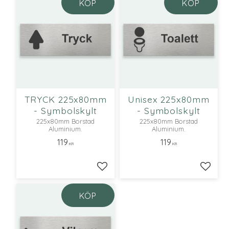
KÖP
KÖP
TRYCK 225x80mm
Unisex 225x80mm
- Symbolskylt
- Symbolskylt
225x80mm Borstad
225x80mm Borstad
Aluminium.
Aluminium.
119
119
KR
KR
Lägg till i favoriter
Lägg ti
KÖP