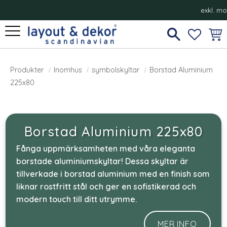
exkl. m
Meny
FAVORI
KUN
Borstad Aluminium 225x80
Produkter
Inomhus
symbolskyltar
Borstad Aluminium
225x80
Borstad Aluminium 225x80
Fånga uppmärksamheten med våra eleganta
borstade aluminiumskyltar! Dessa skyltar är
tillverkade i borstad aluminium med en finish som
liknar rostfritt stål och ger en sofistikerad och
modern touch till ditt utrymme.
MER INFO