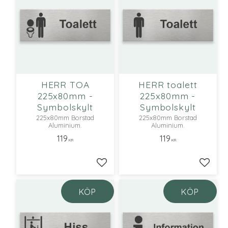
HERR TOA
HERR toalett
225x80mm -
225x80mm -
Symbolskylt
Symbolskylt
225x80mm Borstad
225x80mm Borstad
Aluminium.
Aluminium.
119
119
KR
KR
Lägg till i favoriter
Lägg ti
KÖP
KÖP