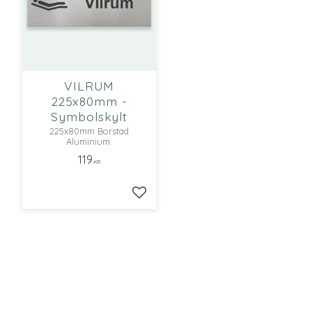
VILRUM
225x80mm -
Symbolskylt
225x80mm Borstad
Aluminium.
119
KR
Lägg till i favoriter