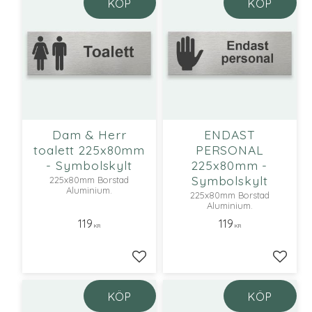
KÖP
KÖP
Dam & Herr
ENDAST
toalett 225x80mm
PERSONAL
- Symbolskylt
225x80mm -
Symbolskylt
225x80mm Borstad
Aluminium.
225x80mm Borstad
Aluminium.
119
119
KR
KR
Lägg till i favoriter
Lägg ti
KÖP
KÖP