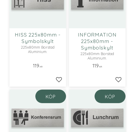
HISS 225x80mm -
INFORMATION
Symbolskylt
225x80mm -
Symbolskylt
225x80mm Borstad
Aluminium.
225x80mm Borstad
Aluminium.
119
119
KR
KR
Lägg till i favoriter
Lägg ti
KÖP
KÖP