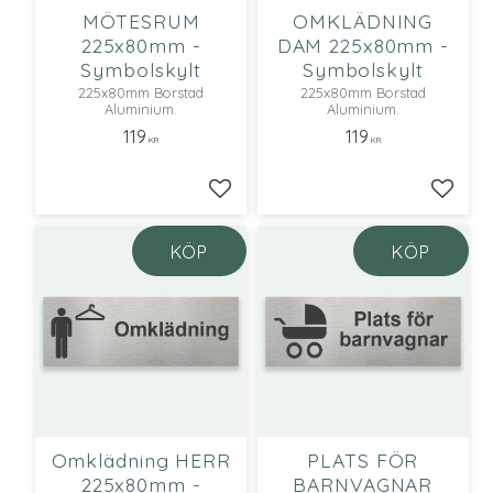
MÖTESRUM
OMKLÄDNING
225x80mm -
DAM 225x80mm -
Symbolskylt
Symbolskylt
225x80mm Borstad
225x80mm Borstad
Aluminium.
Aluminium.
119
119
KR
KR
Lägg till i favoriter
Lägg ti
KÖP
KÖP
Omklädning HERR
PLATS FÖR
225x80mm -
BARNVAGNAR