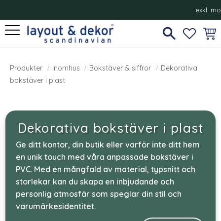
exkl. m
Meny
FAVORI
KUN
Dekorativa bokstäver i plast
Produkter
Inomhus
Bokstäver & siffror
Dekorativa
bokstäver i plast
Dekorativa bokstäver i plast
Ge ditt kontor, din butik eller varför inte ditt hem
en unik touch med våra anpassade bokstäver i
PVC. Med en mångfald av material, typsnitt och
storlekar kan du skapa en inbjudande och
personlig atmosfär som speglar din stil och
varumärkesidentitet.