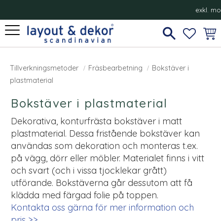
exkl. m
Meny
FAVORI
KUN
Bokstäver i plastmaterial
Tillverkningsmetoder
Fräsbearbetning
Bokstäver i
plastmaterial
Bokstäver i plastmaterial
Dekorativa, konturfrästa bokstäver i matt
plastmaterial. Dessa fristående bokstäver kan
användas som dekoration och monteras t.ex.
på vägg, dörr eller möbler. Materialet finns i vitt
och svart (och i vissa tjocklekar grått)
utförande. Bokstäverna går dessutom att få
klädda med färgad folie på toppen.
Kontakta oss gärna för mer information och
pris >>