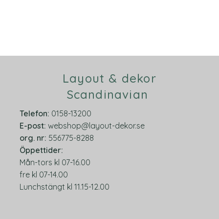
Layout & dekor
Scandinavian
Telefon:
0158-13200
E-post:
webshop@layout-dekor.se
org.
nr:
556775-8288
Öppettider:
Mån-tors kl 07-16.00
fre kl 07-14.00
Lunchstängt kl 11.15-12.00