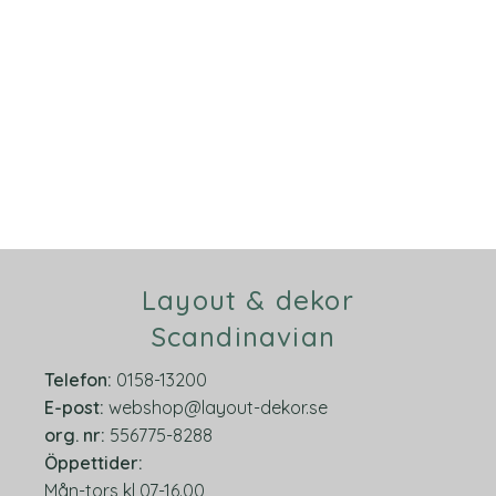
Layout & dekor
Scandinavian
Telefon:
0158-13200
E-post:
webshop@layout-dekor.se
org.
nr:
556775-8288
Öppettider:
Mån-tors kl 07-16.00