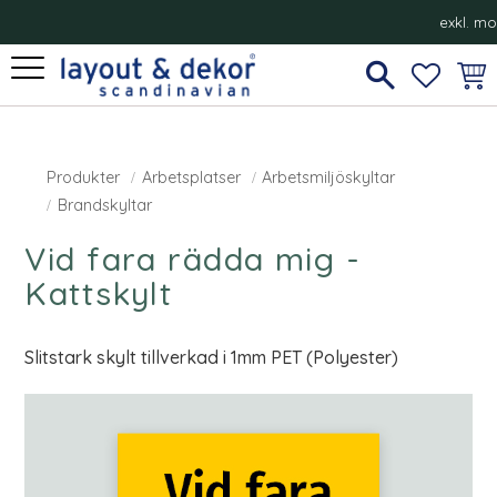
exkl. m
Meny
FAVORI
KUN
Produkter
Arbetsplatser
Arbetsmiljöskyltar
Brandskyltar
Vid fara rädda mig -
Kattskylt
Slitstark skylt tillverkad i 1mm PET (Polyester)