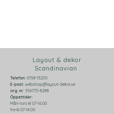
Layout & dekor
Scandinavian
Telefon:
0158-13200
E-post:
webshop@layout-dekor.se
org.
nr:
556775-8288
Öppettider:
Mån-tors kl 07-16.00
fre kl 07-14.00