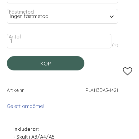
Fästmetod
Antal
st
KÖP
Lägg til
Artikelnr
PLA113DA5-1421
Ge ett omdöme!
Inkluderar:
- Skylt i A3/A4/A5.