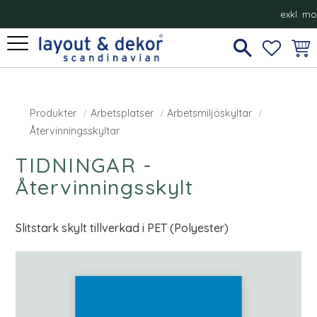
exkl. m
Meny
FAVORI
KUN
Produkter
Arbetsplatser
Arbetsmiljöskyltar
Återvinningsskyltar
TIDNINGAR -
Återvinningsskylt
Slitstark skylt tillverkad i PET (Polyester)