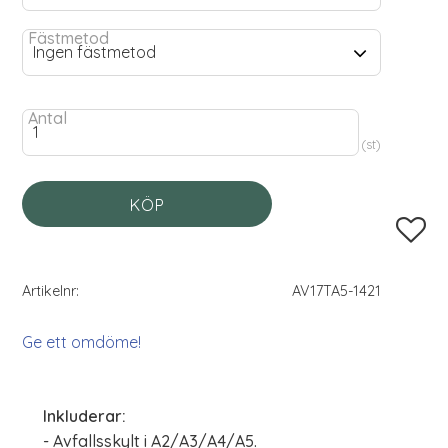
Fästmetod
Antal
st
KÖP
Lägg til
Artikelnr
AV17TA5-1421
Ge ett omdöme!
Inkluderar:
- Avfallsskylt i A2/A3/A4/A5.