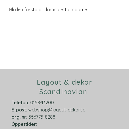
Bli den första att lämna ett omdöme.
Layout & dekor
Scandinavian
Telefon:
0158-13200
E-post:
webshop@layout-dekor.se
org.
nr:
556775-8288
Öppettider: