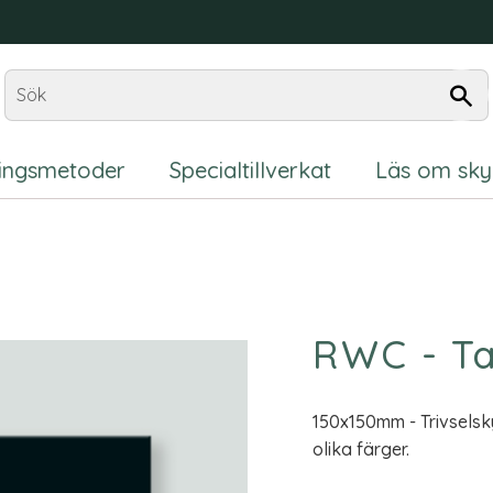
ningsmetoder
Specialtillverkat
Läs om sky
RWC - Ta
150x150mm - Trivselsky
olika färger.