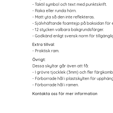
- Taktil symbol och text med punktskrift.
- Raka eller runda hörn.
- Matt yta så den inte reflekteras.
- Självhäftande foamtejp på baksidan för 
- 12 stycken valbara bakgrundsfärger.
- Godkänd enligt svensk norm för tillgängl
Extra tillval
:
- Praktisk ram.
Övrigt:
Dessa skyltar går även att få:
- I grövre tjocklek (3mm) och fler färgkomb
- Förborrade hål i plastskylten för upphäng
- Förborrade hål i ramen.
Kontakta oss för mer information