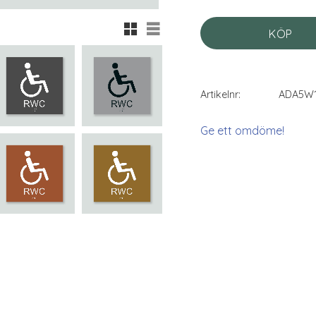
Rutnätsvy
Listvy
KÖP
Artikelnr
ADA5W1
Ge ett omdöme!