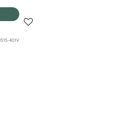
Lägg till i favoriter
515-401V