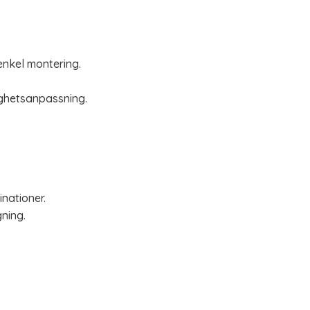
enkel montering.
ighetsanpassning.
inationer.
ning.