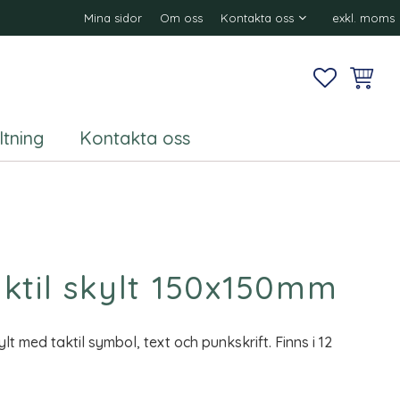
Mina sidor
Om oss
Kontakta oss
exkl. moms
FAVORITE
KUNDV
ltning
Kontakta oss
ktil skylt 150x150mm
lt med taktil symbol, text och punkskrift. Finns i 12