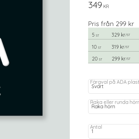
349
KR
Pris från 299 kr
5
329 kr
/
ST
ST
10
319 kr
/
ST
ST
20
299 kr
/
ST
ST
Färgval på ADA plas
Raka eller runda hör
Antal