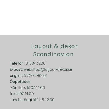
Layout & dekor
Scandinavian
Telefon:
0158-13200
E-post:
webshop@layout-dekor.se
org.
nr:
556775-8288
Öppettider:
Mån-tors kl 07-16.00
fre kl 07-14.00
Lunchstängt kl 11.15-12.00