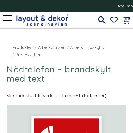
exkl. m
Meny
FAVORI
KUN
Produkter
Arbetsplatser
Arbetsmiljöskyltar
Brandskyltar
Nödtelefon - brandskylt
med text
Slitstark skylt tillverkad i 1mm PET (Polyester)