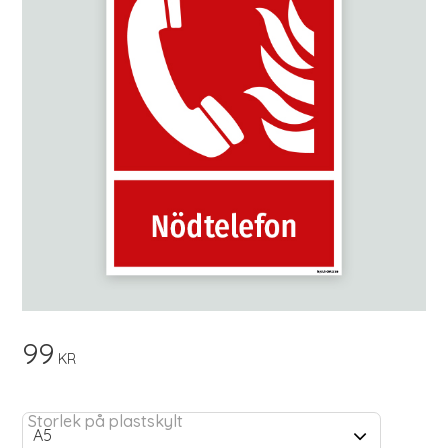
99
KR
Storlek på plastskylt