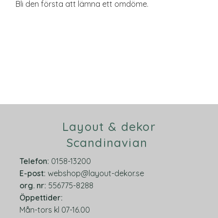
Bli den första att lämna ett omdöme.
Layout & dekor
Scandinavian
Telefon:
0158-13200
E-post:
webshop@layout-dekor.se
org.
nr:
556775-8288
Öppettider:
Mån-tors kl 07-16.00