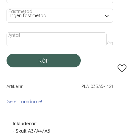
Fästmetod
Antal
st
KÖP
Lägg til
Artikelnr
PLA103BA5-1421
Ge ett omdöme!
Inkluderar:
- Skylt A3/A4/A5