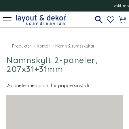
exkl. m
Meny
FAVORI
KUN
Produkter
Kontor
Namn & rumsskyltar
Namnskylt 2-paneler,
207x31+31mm
2-paneler med plats för pappersinstick