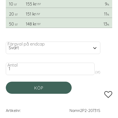
10
155 kr
9
/
ST
ST
%
20
151 kr
11
/
ST
ST
%
50
148 kr
13
/
ST
ST
%
Färgval på endcap
Antal
st
KÖP
Lägg til
Artikelnr
Namn2P2-20731S