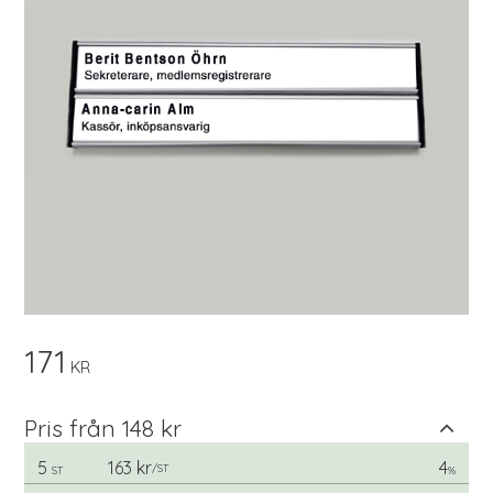
171
KR
Pris från 148 kr
5
163 kr
4
/
ST
ST
%