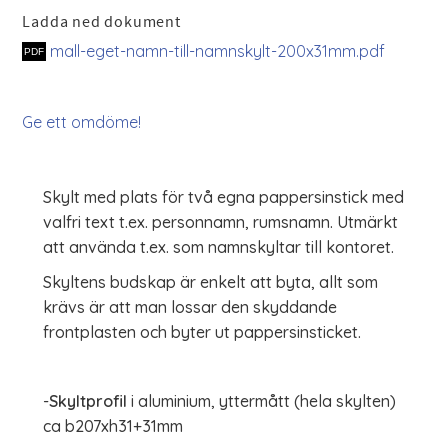
Ladda ned dokument
mall-eget-namn-till-namnskylt-200x31mm.pdf
Ge ett omdöme!
Skylt med plats för två egna pappersinstick med
valfri text t.ex. personnamn, rumsnamn. Utmärkt
att använda t.ex. som namnskyltar till kontoret.
Skyltens budskap är enkelt att byta, allt som
krävs är att man lossar den skyddande
frontplasten och byter ut pappersinsticket.
-
Skyltprofil
i aluminium, yttermått (hela skylten)
ca b207xh31+31mm