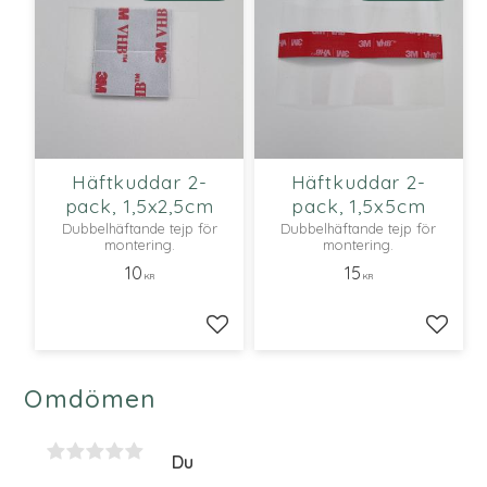
Häftkuddar 2-
Häftkuddar 2-
pack, 1,5x2,5cm
pack, 1,5x5cm
Dubbelhäftande tejp för
Dubbelhäftande tejp för
montering.
montering.
10
15
KR
KR
Lägg till i favoriter
Lägg ti
Omdömen
Du