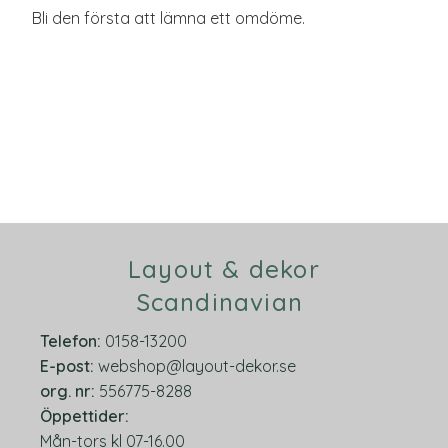
Bli den första att lämna ett omdöme.
Layout & dekor
Scandinavian
Telefon:
0158-13200
E-post:
webshop@layout-dekor.se
org.
nr:
556775-8288
Öppettider:
Mån-tors kl 07-16.00