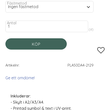
Fästmetod
Antal
st
KÖP
Lägg til
Artikelnr
PLA50DA4-2129
Ge ett omdöme!
Inkluderar:
- Skylt i A2/A3/A4.
- Printad symbol & text i UV-print.