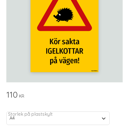
110
KR
Storlek på plastskylt