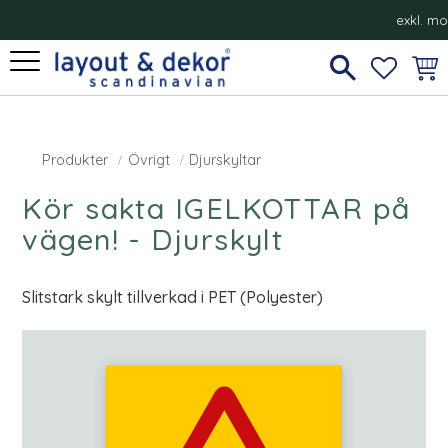
exkl. m
Meny
FAVORI
KUN
Produkter
Övrigt
Djurskyltar
Kör sakta IGELKOTTAR på
vägen! - Djurskylt
Slitstark skylt tillverkad i PET (Polyester)