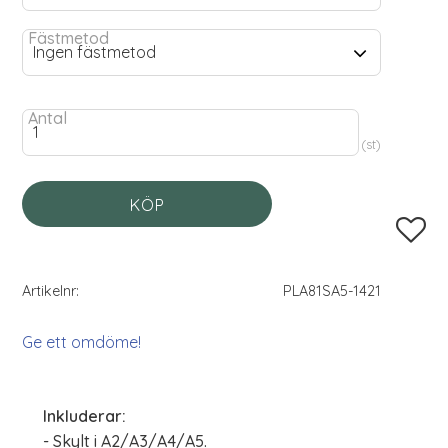
Fästmetod
Antal
st
KÖP
Lägg til
Artikelnr
PLA81SA5-1421
Ge ett omdöme!
Inkluderar:
- Skylt i A2/A3/A4/A5.