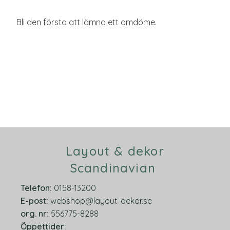
Bli den första att lämna ett omdöme.
Layout & dekor
Scandinavian
Telefon:
0158-13200
E-post:
webshop@layout-dekor.se
org.
nr:
556775-8288
Öppettider: