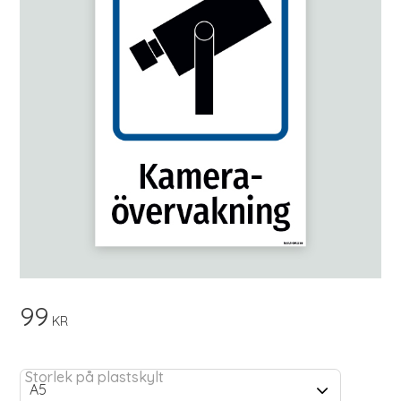
99
KR
Storlek på plastskylt