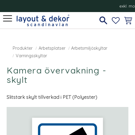
exkl. m
Meny
FAVORI
KUN
Produkter
Arbetsplatser
Arbetsmiljöskyltar
Varningsskyltar
Kamera övervakning -
skylt
Slitstark skylt tillverkad i PET (Polyester)