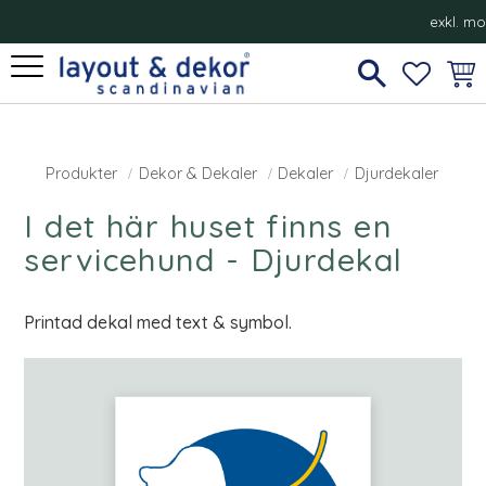
exkl. m
Meny
FAVORI
KUN
Produkter
Dekor & Dekaler
Dekaler
Djurdekaler
I det här huset finns en
servicehund - Djurdekal
Printad dekal med text & symbol.