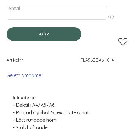
Antal
st
KÖP
Lägg til
Artikelnr
PLA56DDA6-1014
Ge ett omdöme!
Inkluderar:
- Dekal i A4/A5/A6.
- Printad symbol & text i latexprint.
- Lätt rundade hörn.
- Självhäftande.