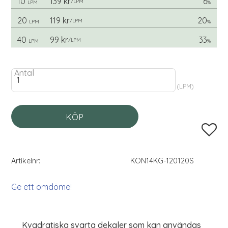
10
139 kr
6
/
LPM
LPM
%
20
119 kr
20
/
LPM
LPM
%
40
99 kr
33
/
LPM
LPM
%
Antal
LPM
KÖP
Lägg til
Artikelnr
KON14KG-120120S
Ge ett omdöme!
Kvadratiska svarta dekaler som kan användas