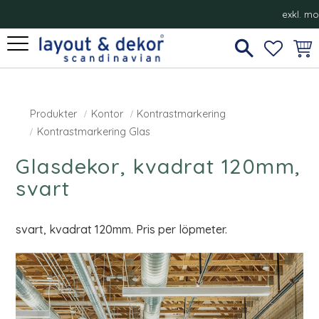
exkl. m
Meny
FAVORI
KUN
Produkter
Kontor
Kontrastmarkering
Kontrastmarkering Glas
Glasdekor, kvadrat 120mm,
svart
svart, kvadrat 120mm. Pris per löpmeter.