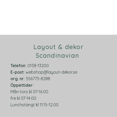
Layout & dekor
Scandinavian
Telefon:
0158-13200
E-post:
webshop@layout-dekor.se
org.
nr:
556775-8288
Öppettider:
Mån-tors kl 07-16.00
fre kl 07-14.00
Lunchstängt kl 11.15-12.00