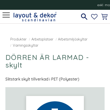
exkl. m
Meny
FAVORI
KUN
Produkter
Arbetsplatser
Arbetsmiljöskyltar
Varningsskyltar
DÖRREN ÄR LARMAD -
skylt
Slitstark skylt tillverkad i PET (Polyester)