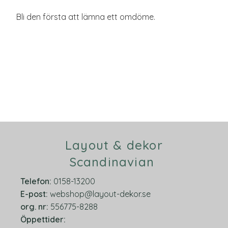
Bli den första att lämna ett omdöme.
Layout & dekor
Scandinavian
Telefon:
0158-13200
E-post:
webshop@layout-dekor.se
org.
nr:
556775-8288
Öppettider: