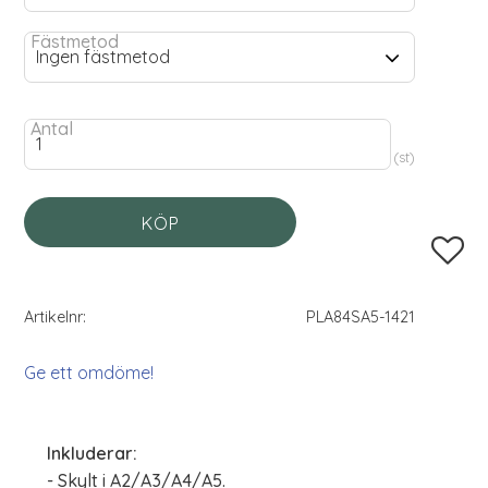
Fästmetod
Antal
st
KÖP
Lägg til
Artikelnr
PLA84SA5-1421
Ge ett omdöme!
Inkluderar:
- Skylt i A2/A3/A4/A5.