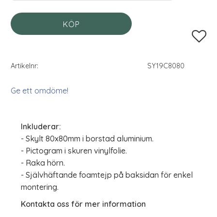
KÖP
Lägg til
Artikelnr
SY19C8080
Ge ett omdöme!
Inkluderar:
- Skylt 80x80mm i borstad aluminium.
- Pictogram i skuren vinylfolie.
- Raka hörn.
- Självhäftande foamtejp på baksidan för enkel
montering.
Kontakta oss för mer information