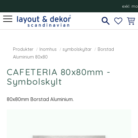
exkl. m
Meny
FAVORI
KUN
Produkter
Inomhus
symbolskyltar
Borstad
Aluminium 80x80
CAFETERIA 80x80mm -
Symbolskylt
80x80mm Borstad Aluminium.