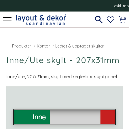
exkl. m
Meny
FAVORI
KUN
Produkter
Kontor
Ledigt & upptaget skyltar
Inne/Ute skylt - 207x31mm
Inne/ute, 207x31mm, skylt med reglerbar skjutpanel.