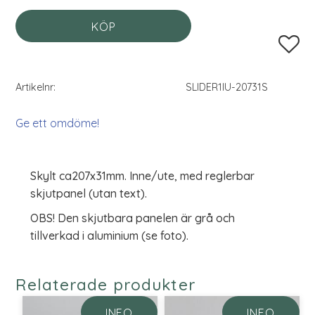
KÖP
Lägg til
Artikelnr
SLIDER1IU-20731S
Ge ett omdöme!
Skylt ca207x31mm. Inne/ute, med reglerbar
skjutpanel (utan text).
OBS! Den skjutbara panelen är grå och
tillverkad i aluminium (se foto).
Relaterade produkter
INFO
INFO