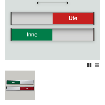
Rutnätsvy
Listv