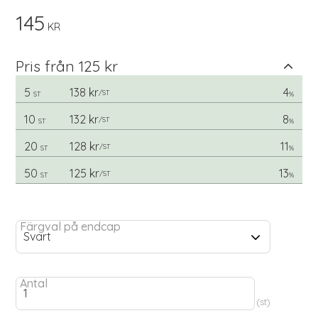
145
KR
Pris från 125 kr
5
138 kr
4
/
ST
ST
%
10
132 kr
8
/
ST
ST
%
20
128 kr
11
/
ST
ST
%
50
125 kr
13
/
ST
ST
%
Färgval på endcap
Antal
st