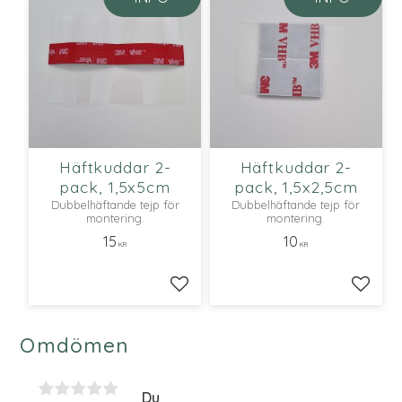
Häftkuddar 2-
Häftkuddar 2-
pack, 1,5x5cm
pack, 1,5x2,5cm
Dubbelhäftande tejp för
Dubbelhäftande tejp för
montering.
montering.
15
10
KR
KR
Lägg till i favoriter
Lägg ti
Omdömen
Du