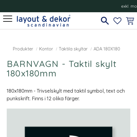
exkl. m
Meny
FAVORI
KUN
Produkter
Kontor
Taktila skyltar
ADA 180X180
BARNVAGN - Taktil skylt
180x180mm
180x180mm - Trivselskylt med taktil symbol, text och
punkskrift. Finns i 12 olika färger.