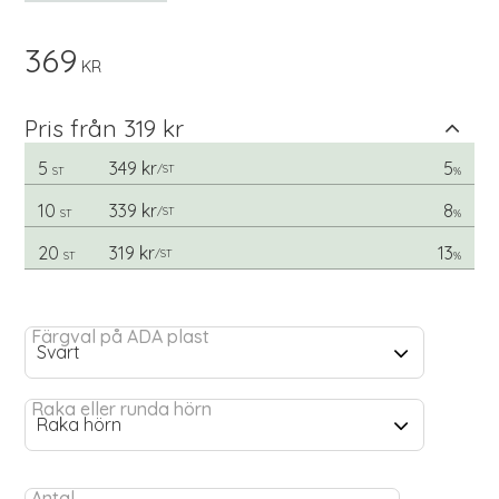
369
KR
Pris från 319 kr
5
349 kr
5
/
ST
ST
%
10
339 kr
8
/
ST
ST
%
20
319 kr
13
/
ST
ST
%
Färgval på ADA plast
Raka eller runda hörn
Antal