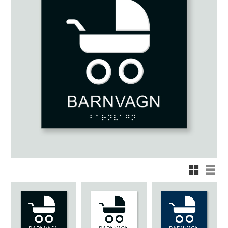
Rutnätsvy
Listv