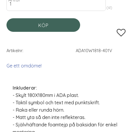
st
KÖP
Lägg til
Artikelnr
ADA10W1818-401V
Ge ett omdöme!
Inkluderar:
- Skylt 180X180mm i ADA plast.
- Taktil symbol och text med punktskrift.
- Raka eller runda hörn.
- Matt yta så den inte reflekteras.
- Självhäftande foamtejp på baksidan för enkel