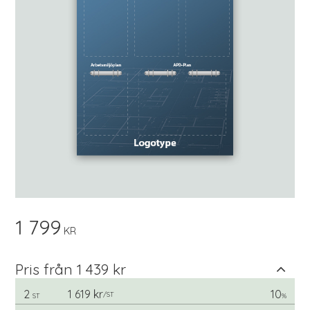
1 799
KR
Pris från 1 439 kr
2
1 619 kr
10
/
ST
ST
%