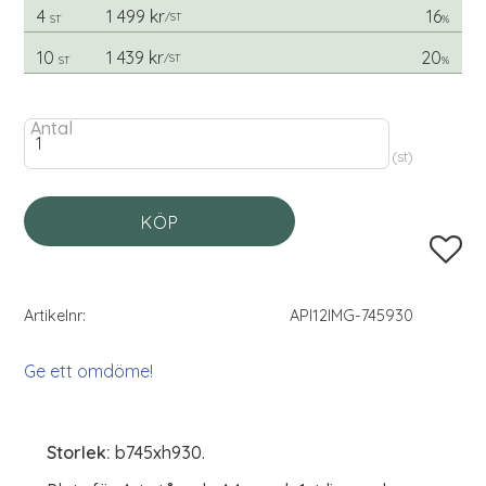
4
1 499 kr
16
/
ST
ST
%
10
1 439 kr
20
/
ST
ST
%
Antal
st
KÖP
Lägg til
Artikelnr
API12IMG-745930
Ge ett omdöme!
Storlek:
b745xh930.