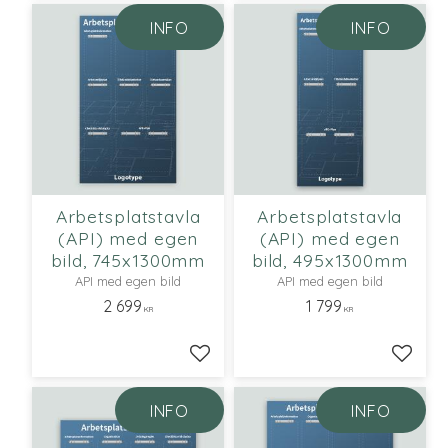
INFO
INFO
Arbetsplatstavla
Arbetsplatstavla
(API) med egen
(API) med egen
bild, 745x1300mm
bild, 495x1300mm
API med egen bild
API med egen bild
2 699
1 799
KR
KR
Lägg till i favoriter
Lägg ti
INFO
INFO