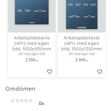
Arbetsplatstavla
Arbetsplatstavla
(API) med egen
(API) med egen
bild, 1000x930mm
bild, 1000x1300mm
API med egen bild
API med egen bild
2 399
2 999
KR
KR
Lägg till i favoriter
Lägg ti
Omdömen
Du