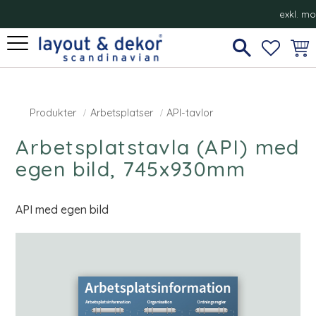
exkl. m
Meny
FAVORI
KUN
Produkter
Arbetsplatser
API-tavlor
Arbetsplatstavla (API) med
egen bild, 745x930mm
API med egen bild