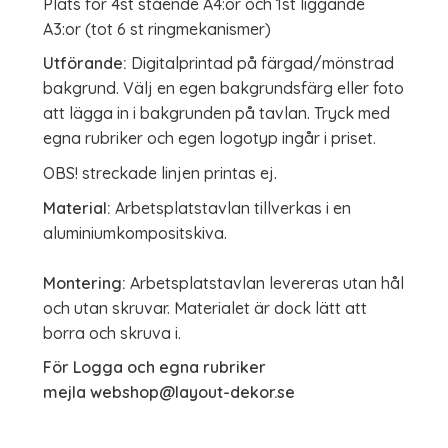
Plats för 4st stående A4:or och 1st liggande
A3:or (tot 6 st ringmekanismer)
Utförande:
Digitalprintad på färgad/mönstrad
bakgrund. Välj en egen bakgrundsfärg eller foto
att lägga in i bakgrunden på tavlan. Tryck med
egna rubriker och egen logotyp ingår i priset.
OBS! streckade linjen printas ej.
Material:
Arbetsplatstavlan tillverkas i en
aluminiumkompositskiva.
Montering:
Arbetsplatstavlan levereras utan hål
och utan skruvar. Materialet är dock lätt att
borra och skruva i.
För Logga och egna rubriker
mejla webshop@layout-dekor.se