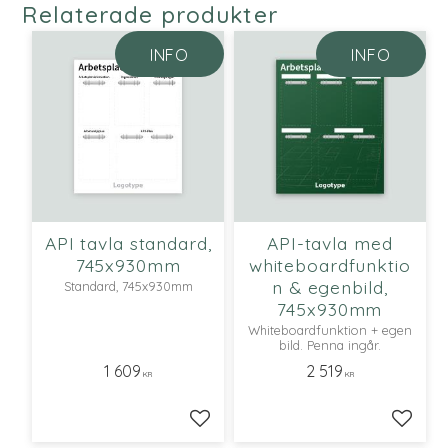
Relaterade produkter
INFO
INFO
API tavla standard,
API-tavla med
745x930mm
whiteboardfunktio
n & egenbild,
Standard, 745x930mm
745x930mm
Whiteboardfunktion + egen
bild. Penna ingår.
1 609
2 519
KR
KR
Lägg till i favoriter
Lägg ti